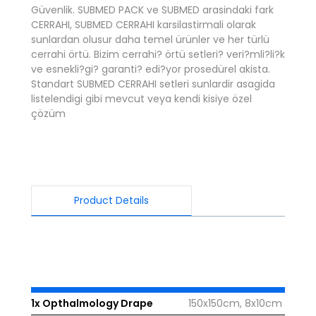
Güvenlik. SUBMED PACK ve SUBMED arasindaki fark
CERRAHI, SUBMED CERRAHI karsilastirmali olarak
sunlardan olusur daha temel ürünler ve her türlü
cerrahi örtü. Bizim cerrahi? örtü setleri? veri?mli?li?k
ve esnekli?gi? garanti? edi?yor prosedürel akista.
Standart SUBMED CERRAHI setleri sunlardir asagida
listelendigi gibi mevcut veya kendi kisiye özel
çözüm
Product Details
1x Opthalmology Drape
150x150cm, 8x10cm